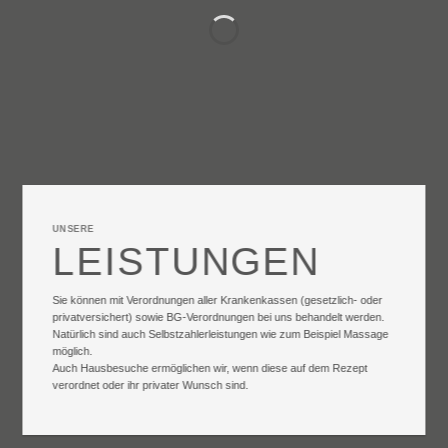
UNSERE
LEISTUNGEN
Sie können mit Verordnungen aller Krankenkassen (gesetzlich- oder
privatversichert) sowie BG-Verordnungen bei uns behandelt werden.
Natürlich sind auch Selbstzahlerleistungen wie zum Beispiel Massage
möglich.
Auch Hausbesuche ermöglichen wir, wenn diese auf dem Rezept
verordnet oder ihr privater Wunsch sind.